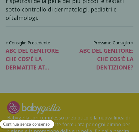
rispettosi della pelle dei più piccoli e testati
sotto controllo di dermatologi, pediatri e
oftalmologi.
« Consiglio Precedente
Prossimo Consiglio »
ABC DEL GENITORE:
ABC DEL GENITORE:
CHE COS'È LA
CHE COS'È LA
DERMATITE AT…
DENTIZIONE?
Babygella con complesso prebiotico è la nuova linea di
prodotti specificamente formulata per ogni bimbo per
l’igiene e la protezione della sua pelle, fin dalla nascita.