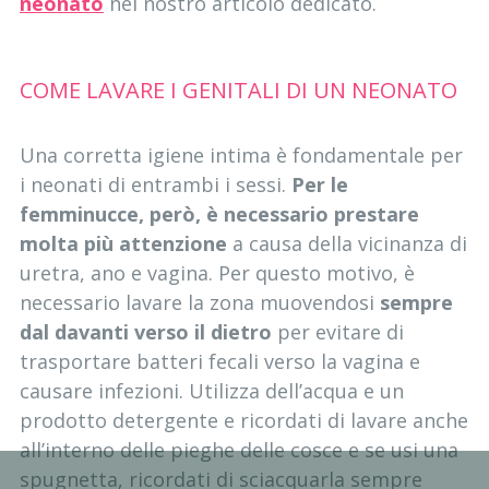
neonato
nel nostro articolo dedicato.
COME LAVARE I GENITALI DI UN NEONATO
Una corretta igiene intima è fondamentale per
i neonati di entrambi i sessi.
Per le
femminucce, però, è necessario prestare
molta più attenzione
a causa della vicinanza di
uretra, ano e vagina. Per questo motivo, è
necessario lavare la zona muovendosi
sempre
dal davanti verso il dietro
per evitare di
trasportare batteri fecali verso la vagina e
causare infezioni. Utilizza dell’acqua e un
prodotto detergente e ricordati di lavare anche
all’interno delle pieghe delle cosce e se usi una
spugnetta, ricordati di sciacquarla sempre