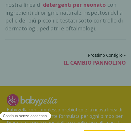
nostra linea di
detergenti per neonato
con
ingredienti di origine naturale, rispettosi della
pelle dei più piccoli e testati sotto controllo di
dermatologi, pediatri e oftalmologi.
Prossimo Consiglio »
IL CAMBIO PANNOLINO
Babygella con complesso prebiotico è la nuova linea di
prodotti specificamente formulata per ogni bimbo per
l’igiene e la protezione della sua pelle, fin dalla nascita.