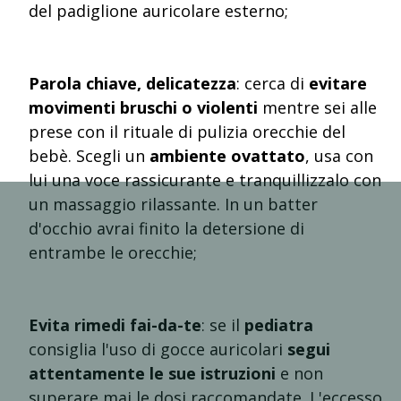
del padiglione auricolare esterno;
Parola chiave, delicatezza
: cerca di
evitare
movimenti bruschi o violenti
mentre sei alle
prese con il rituale di pulizia orecchie del
bebè. Scegli un
ambiente ovattato
, usa con
lui una voce rassicurante e tranquillizzalo con
un massaggio rilassante. In un batter
d'occhio avrai finito la detersione di
entrambe le orecchie;
Evita rimedi fai-da-te
: se il
pediatra
consiglia l'uso di gocce auricolari
segui
attentamente le sue istruzioni
e non
superare mai le dosi raccomandate. L'eccesso