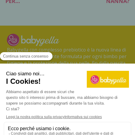
PER…
NANNA?
Babygella con complesso prebiotico è la nuova linea di
prodotti specificamente formulata per ogni bimbo per
l’igiene e la protezione della sua pelle, fin dalla nascita.
CONTATTI
TERMINI D'USO
PRIVACY POLICY
INFORMATIVA SUI COOKIES