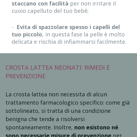
staccano con facilità
per non irritare il
cuoio capelluto del tuo bebè;
-
Evita di spazzolare spesso i capelli del
tuo piccolo
, in questa fase la pelle è molto
delicata e rischia di infiammarsi facilmente.
CROSTA LATTEA NEONATI: RIMEDI E
PREVENZIONE
La crosta lattea non necessita di alcun
trattamento farmacologico specifico: come già
sottolineato, si tratta di una condizione
benigna che tende a risolversi
spontaneamente. Inoltre,
non esistono né
sono necessarie misure di prevenzione
per